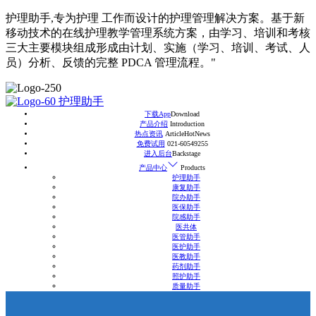
护理助手,专为护理 工作而设计的护理管理解决方案。基于新
移动技术的在线护理教学管理系统方案，由学习、培训和考核
三大主要模块组成形成由计划、实施（学习、培训、考试、人
员）分析、反馈的完整 PDCA 管理流程。"
护理助手
下载App
Download
产品介绍
Introduction
热点资讯
ArticleHotNews
免费试用
021-60549255
进入后台
Backstage
产品中心
Products
护理助手
康复助手
院办助手
医保助手
院感助手
医共体
医管助手
医护助手
医教助手
药剂助手
照护助手
质量助手